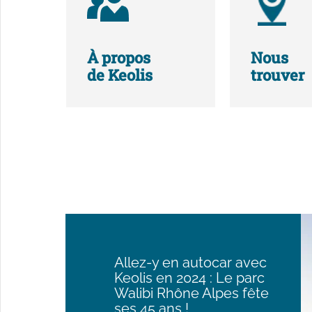
À propos
Nous
de Keolis
trouver
Allez-y en autocar avec
Keolis en 2024 : Le parc
Walibi Rhône Alpes fête
ses 45 ans !