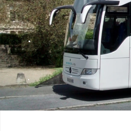
.
Keolis Westeel, notre
filiale du bassin minier
dans le Pas de Calais,
fête ses 100 ans !
.
100 ans à sillonner les routes du
Nord , de la France et de toute
l'Europe ...