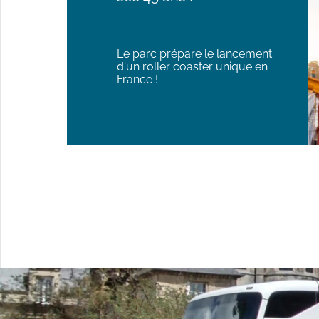
Le parc prépare le lancement
d'un roller coaster unique en
France !
Allez-y avec Keolis ! Les
Floralies Internationales
de Nantes du 17 au 26
mai 2024.
avec une 13e édition sur le
thème “Jeux de fleurs”.