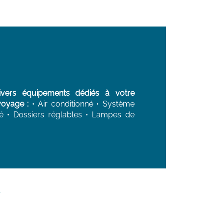
vers équipements dédiés à votre 
voyage :
 • Air conditionné • Système 
té • Dossiers réglables • Lampes de 
s